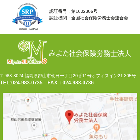
認証番号：第1602306号
認証機関：全国社会保険労務士会連合会
〒963-8024 福島県郡山市朝日一丁目20番11号オフィスイン21 305号
TEL:024‐983‐0735
FAX：024‐983‐0736