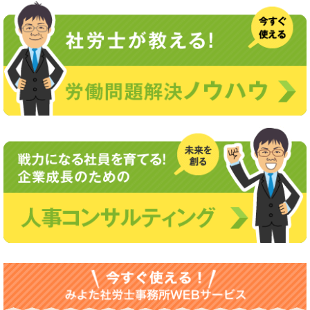
稿
ナ
ビ
ゲ
ー
シ
ョ