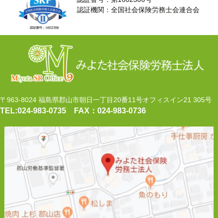
認証機関：全国社会保険労務士会連合会
〒963-8024 福島県郡山市朝日一丁目20番11号オフィスイン21 305号
TEL:024‐983‐0735
FAX：024‐983‐0736